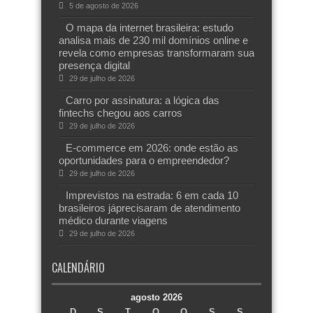
5 de agosto de 2026
O mapa da internet brasileira: estudo
analisa mais de 230 mil domínios online e
revela como empresas transformaram sua
presença digital
29 de julho de 2026
Carro por assinatura: a lógica das
fintechs chegou aos carros
29 de julho de 2026
E-commerce em 2026: onde estão as
oportunidades para o empreendedor?
29 de julho de 2026
Imprevistos na estrada: 6 em cada 10
brasileiros jáprecisaram de atendimento
médico durante viagens
29 de julho de 2026
CALENDÁRIO
agosto 2026
D
S
T
Q
Q
S
S