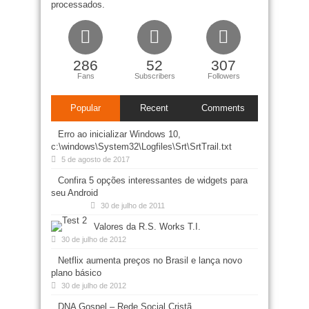
processados
.
286
52
307
Fans
Subscribers
Followers
Popular
Recent
Comments
Erro ao inicializar Windows 10,
c:\windows\System32\Logfiles\Srt\SrtTrail.txt
5 de agosto de 2017
Confira 5 opções interessantes de widgets para
seu Android
30 de julho de 2011
Valores da R.S. Works T.I.
30 de julho de 2012
Netflix aumenta preços no Brasil e lança novo
plano básico
30 de julho de 2012
DNA Gospel – Rede Social Cristã