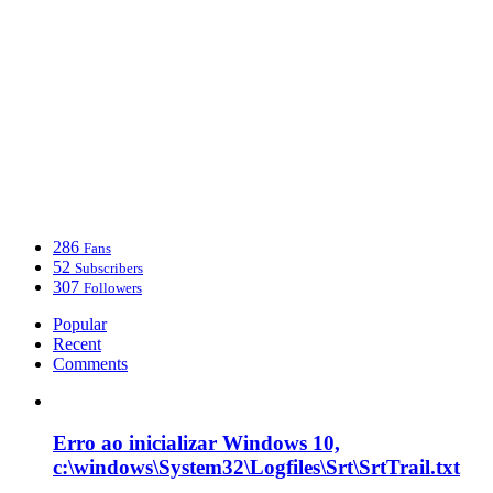
286
Fans
52
Subscribers
307
Followers
Popular
Recent
Comments
Erro ao inicializar Windows 10,
c:\windows\System32\Logfiles\Srt\SrtTrail.txt