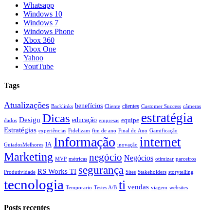
Whatsapp
Windows 10
Windows 7
Windows Phone
Xbox 360
Xbox One
Yahoo
YoutTube
Tags
Atualizações
benefícios
clientes
Backlinks
Cliente
Customer Success
câmeras
estratégia
Dicas
Design
educação
equipe
dados
empresas
Estratégias
experiências
Fidelizam
fim de ano
Final do Ano
Gamificação
Informação
internet
IA
GuiadosMelhores
inovação
Marketing
negócio
Negócios
MVP
métricas
otimizar
parceiros
segurança
RS Works TI
Produtividade
Sites
Stakeholders
storytelling
tecnologia
ti
vendas
Temporario
Testes A/B
viagem
websites
Posts recentes