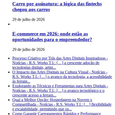
Carro por assinatura: a lógica das fintechs
chegou aos carros
29 de julho de 2026
E-commerce em 2026: onde estão as
oportunidades para o empreendedor?
29 de julho de 2026
Processo Criativo por Trás das Artes Digitais Inspiradoras -
Notícias - R.S. Works T.I.: […] a crescente adoção de
tecnologias digitais, artist...
O Impacto das Artes Digitais na Cultura Visual - Notícias -
R.S. Works T.I.: […] o avanço da tecnologia, a acessibilidade
às ferram...
Explorando as Técnicas e Ferramentas para Artes Digitais -
Notícias - R.S. Works T.I.: […] o avanço tecnológico e o
crescente acesso a ferram...
Qual a Melhor Opção: Hospedagem na Nuvem x
Compartilhada - Notícias - R.S. Works T.I.: […] flexibilidade
e escalabilidade, permitindo que os...
Como Garantir Carregamentos Rápidos e Performance