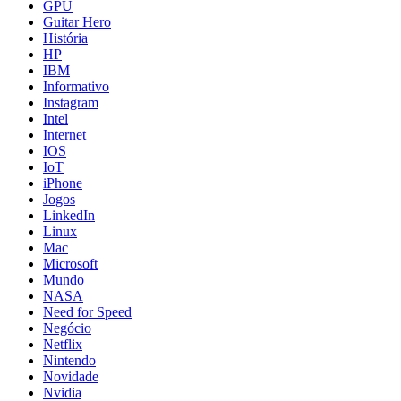
GPU
Guitar Hero
História
HP
IBM
Informativo
Instagram
Intel
Internet
IOS
IoT
iPhone
Jogos
LinkedIn
Linux
Mac
Microsoft
Mundo
NASA
Need for Speed
Negócio
Netflix
Nintendo
Novidade
Nvidia