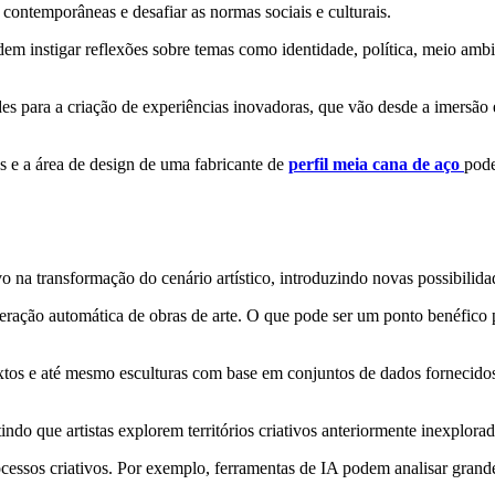
contemporâneas e desafiar as normas sociais e culturais.
odem instigar reflexões sobre temas como identidade, política, meio ambi
es para a criação de experiências inovadoras, que vão desde a imersão 
tas e a área de design de uma fabricante de
perfil meia cana de aço
pode
o na transformação do cenário artístico, introduzindo novas possibilidad
geração automática de obras de arte. O que pode ser um ponto benéfic
extos e até mesmo esculturas com base em conjuntos de dados fornecidos
ndo que artistas explorem territórios criativos anteriormente inexplorad
ocessos criativos. Por exemplo, ferramentas de IA podem analisar grande