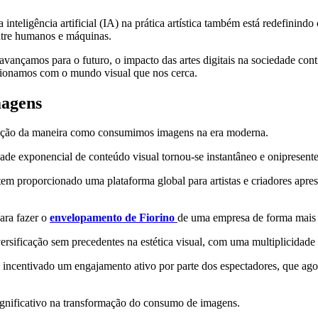
 inteligência artificial (IA) na prática artística também está redefinindo
ntre humanos e máquinas.
vançamos para o futuro, o impacto das artes digitais na sociedade conti
cionamos com o mundo visual que nos cerca.
magens
inição da maneira como consumimos imagens na era moderna.
dade exponencial de conteúdo visual tornou-se instantâneo e onipresent
em proporcionado uma plataforma global para artistas e criadores apres
ara fazer o
envelopamento de Fiorino
de uma empresa de forma mais 
ersificação sem precedentes na estética visual, com uma multiplicidade 
 tem incentivado um engajamento ativo por parte dos espectadores, que 
ignificativo na transformação do consumo de imagens.