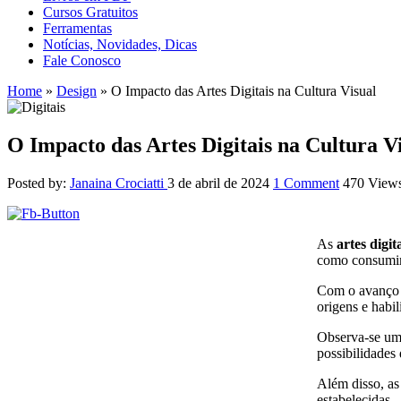
Cursos Gratuitos
Ferramentas
Notícias, Novidades, Dicas
Fale Conosco
Home
»
Design
»
O Impacto das Artes Digitais na Cultura Visual
O Impacto das Artes Digitais na Cultura V
Posted by:
Janaina Crociatti
3 de abril de 2024
1 Comment
470 View
As
artes digit
como consumi
Com o avanço
origens e habi
Observa-se um 
possibilidades
Além disso, as 
estabelecidas.