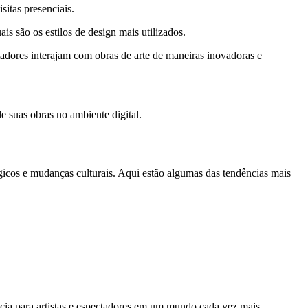
sitas presenciais.
is são os estilos de design mais utilizados.
tadores interajam com obras de arte de maneiras inovadoras e
de suas obras no ambiente digital.
lógicos e mudanças culturais. Aqui estão algumas das tendências mais
ência para artistas e espectadores em um mundo cada vez mais