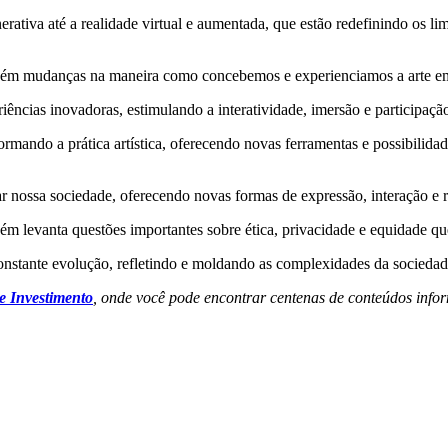
nerativa até a realidade virtual e aumentada, que estão redefinindo os li
mbém mudanças na maneira como concebemos e experienciamos a arte e
riências inovadoras, estimulando a interatividade, imersão e participaçã
rmando a prática artística, oferecendo novas ferramentas e possibilidade
iar nossa sociedade, oferecendo novas formas de expressão, interação e
levanta questões importantes sobre ética, privacidade e equidade que
m constante evolução, refletindo e moldando as complexidades da socie
e Investimento
, onde você pode encontrar centenas de conteúdos infor