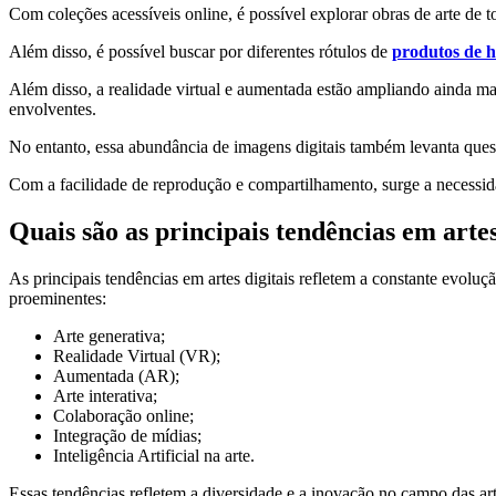
Com coleções acessíveis online, é possível explorar obras de arte de 
Além disso, é possível buscar por diferentes rótulos de
produtos de h
Além disso, a realidade virtual e aumentada estão ampliando ainda ma
envolventes.
No entanto, essa abundância de imagens digitais também levanta questõ
Com a facilidade de reprodução e compartilhamento, surge a necessidade
Quais são as principais tendências em artes
As principais tendências em artes digitais refletem a constante evoluç
proeminentes:
Arte generativa;
Realidade Virtual (VR);
Aumentada (AR);
Arte interativa;
Colaboração online;
Integração de mídias;
Inteligência Artificial na arte.
Essas tendências refletem a diversidade e a inovação no campo das ar