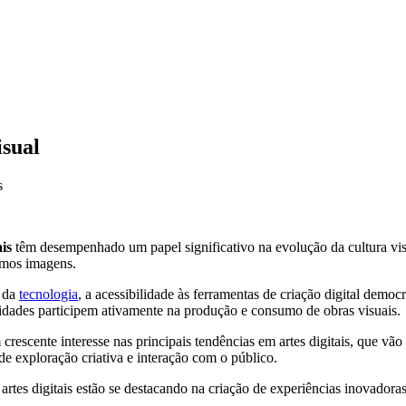
isual
s
ais
têm desempenhado um papel significativo na evolução da cultura v
mos imagens.
 da
tecnologia
, a acessibilidade às ferramentas de criação digital democ
lidades participem ativamente na produção e consumo de obras visuais.
crescente interesse nas principais tendências em artes digitais, que vão
 de exploração criativa e interação com o público.
artes digitais estão se destacando na criação de experiências inovadora