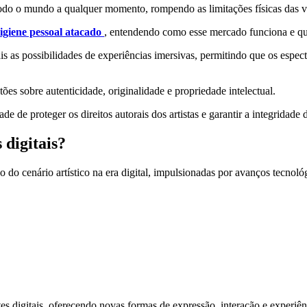
todo o mundo a qualquer momento, rompendo as limitações físicas das vi
igiene pessoal atacado
, entendendo como esse mercado funciona e qua
is as possibilidades de experiências imersivas, permitindo que os espec
es sobre autenticidade, originalidade e propriedade intelectual.
 de proteger os direitos autorais dos artistas e garantir a integridade 
 digitais?
ão do cenário artístico na era digital, impulsionadas por avanços tecno
tes digitais, oferecendo novas formas de expressão, interação e experi