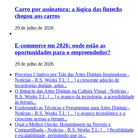
Carro por assinatura: a lógica das fintechs
chegou aos carros
29 de julho de 2026
E-commerce em 2026: onde estão as
oportunidades para o empreendedor?
29 de julho de 2026
Processo Criativo por Trás das Artes Digitais Inspiradoras -
Notícias - R.S. Works T.I.: […] a crescente adoção de
tecnologias digitais, artist...
O Impacto das Artes Digitais na Cultura Visual - Notícias -
R.S. Works T.I.: […] o avanço da tecnologia, a acessibilidade
às ferram...
Explorando as Técnicas e Ferramentas para Artes Digitais -
Notícias - R.S. Works T.I.: […] o avanço tecnológico e o
crescente acesso a ferram...
Qual a Melhor Opção: Hospedagem na Nuvem x
Compartilhada - Notícias - R.S. Works T.I.: […] flexibilidade
e escalabilidade, permitindo que os...