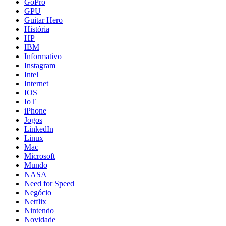
GoPro
GPU
Guitar Hero
História
HP
IBM
Informativo
Instagram
Intel
Internet
IOS
IoT
iPhone
Jogos
LinkedIn
Linux
Mac
Microsoft
Mundo
NASA
Need for Speed
Negócio
Netflix
Nintendo
Novidade