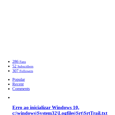
286
Fans
52
Subscribers
307
Followers
Popular
Recent
Comments
Erro ao inicializar Windows 10,
c:\windows\System32\Logfiles\Srt\SrtTrail.txt