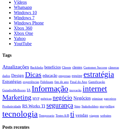
Vídeos
Whatsapp
Windows 10
Windows 7
Windows Phone
Xbox 360
Xbox One
Yahoo
YoutTube
Tags
Atualizações
benefícios
clientes
Backlinks
Cliente
Customer Success
câmeras
estratégia
Dicas
Design
educação
equipe
dados
empresas
Estratégias
experiências
Fidelizam
fim de ano
Final do Ano
Gamificação
Informação
internet
IA
GuiadosMelhores
inovação
Marketing
negócio
Negócios
MVP
métricas
otimizar
parceiros
segurança
RS Works TI
Produtividade
Sites
Stakeholders
storytelling
tecnologia
ti
vendas
Temporario
Testes A/B
viagem
websites
Posts recentes